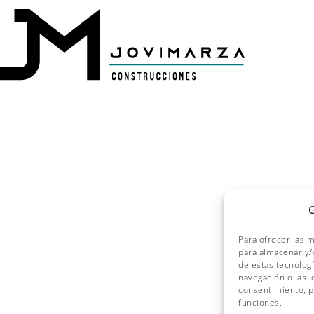
G
Para ofrecer las 
para almacenar y/o
de estas tecnolog
navegación o las i
consentimiento, p
funciones.